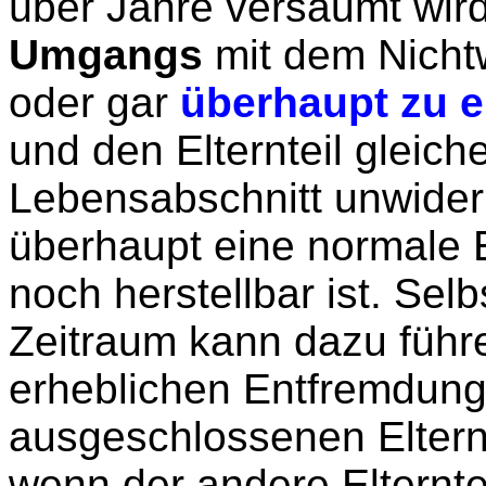
über Jahre versäumt wir
Umgangs
mit dem Nichtw
oder gar
überhaupt zu e
und den Elternteil gleic
Lebensabschnitt unwiderb
überhaupt eine normale 
noch herstellbar ist. Selb
Zeitraum kann dazu führe
erheblichen Entfremdun
ausgeschlossenen Eltern
wenn der andere Elterntei