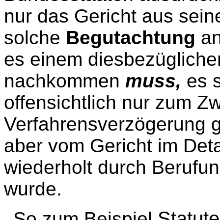
nur das Gericht aus sei
solche
Begutachtung
an
es einem diesbezügliche
nachkommen
muss,
es s
offensichtlich nur zum Z
Verfahrensverzögerung ge
aber vom Gericht im Deta
wiederholt durch Berufu
wurde.
Statute
So zum Beispiel