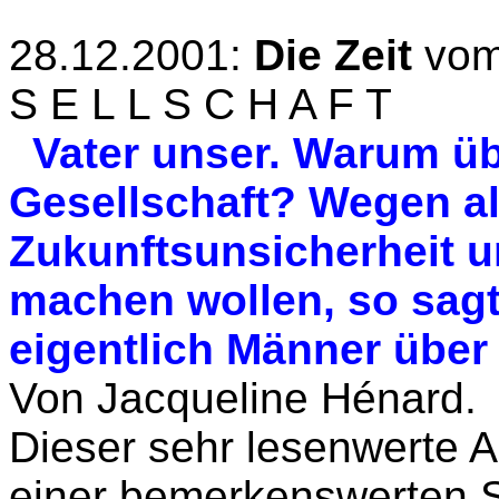
28.12.2001:
Die Zeit
vom
S E L L S C H A F T
Vater unser. Warum üb
Gesellschaft? Wegen a
Zukunftsunsicherheit u
machen wollen, so sag
eigentlich Männer über
Von Jacqueline Hénard.
Dieser sehr lesenwerte 
einer bemerkenswerten 